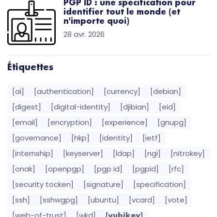
PGP ID : une spécification pour
identifier tout le monde (et
n'importe quoi)
28 avr. 2026
Étiquettes
[ai]
[authentication]
[currency]
[debian]
[digest]
[digital-identity]
[djibian]
[eid]
[email]
[encryption]
[experience]
[gnupg]
[governance]
[hkp]
[identity]
[ietf]
[internship]
[keyserver]
[ldap]
[ngi]
[nitrokey]
[onak]
[openpgp]
[pgp id]
[pgpid]
[rfc]
[security tocken]
[signature]
[specification]
[ssh]
[sshwgpg]
[ubuntu]
[vcard]
[vote]
[web-of-trust]
[wkd]
[yubikey]