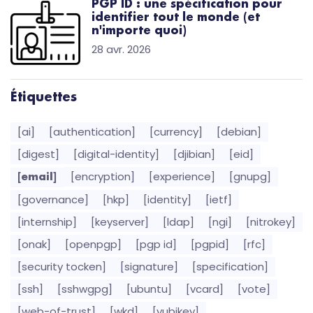
PGP ID : une spécification pour
identifier tout le monde (et
n'importe quoi)
28 avr. 2026
Étiquettes
[ai]
[authentication]
[currency]
[debian]
[digest]
[digital-identity]
[djibian]
[eid]
[encryption]
[experience]
[gnupg]
[email]
[governance]
[hkp]
[identity]
[ietf]
[internship]
[keyserver]
[ldap]
[ngi]
[nitrokey]
[onak]
[openpgp]
[pgp id]
[pgpid]
[rfc]
[security tocken]
[signature]
[specification]
[ssh]
[sshwgpg]
[ubuntu]
[vcard]
[vote]
[web-of-trust]
[wkd]
[yubikey]