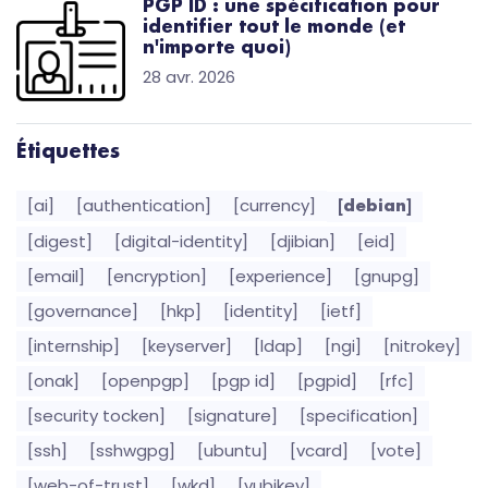
PGP ID : une spécification pour
identifier tout le monde (et
n'importe quoi)
28 avr. 2026
Étiquettes
[ai]
[authentication]
[currency]
[debian]
[digest]
[digital-identity]
[djibian]
[eid]
[email]
[encryption]
[experience]
[gnupg]
[governance]
[hkp]
[identity]
[ietf]
[internship]
[keyserver]
[ldap]
[ngi]
[nitrokey]
[onak]
[openpgp]
[pgp id]
[pgpid]
[rfc]
[security tocken]
[signature]
[specification]
[ssh]
[sshwgpg]
[ubuntu]
[vcard]
[vote]
[web-of-trust]
[wkd]
[yubikey]