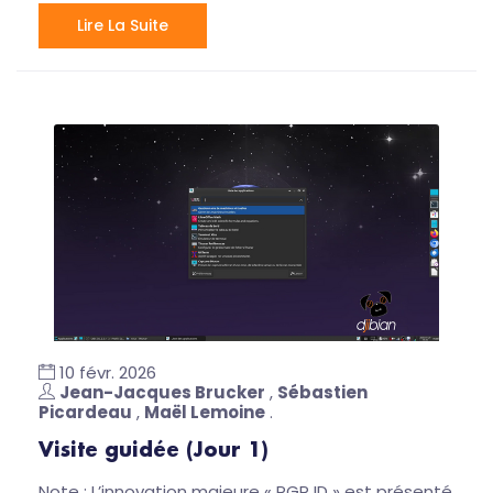
Lire La Suite
10 févr. 2026
Jean-Jacques Brucker
,
Sébastien
Picardeau
,
Maël Lemoine
.
Visite guidée (Jour 1)
Note : L’innovation majeure « PGP ID » est présenté