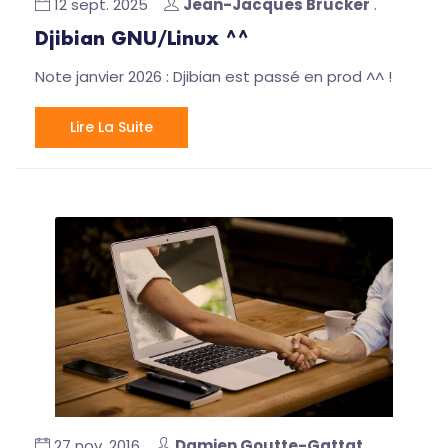
12 sept. 2025
Jean-Jacques Brucker
.
Djibian GNU/Linux ^^
Note janvier 2026 : Djibian est passé en prod ^^ !
Lire La Suite
27 nov. 2016
Damien Goutte-Gattat
.