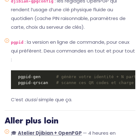
: les réglages OpenPGP qui
djibian-gpgconfig
rendent l’usage d’une clé physique fluide au
quotidien (cache PIN raisonnable, paramètres de
carte, choix du serveur de clés).
: la version en ligne de commande, pour ceux
pgpid
qui préfèrent. Deux commandes en tout et pour tout
:
pgpid-gen      
# génère votre identité + N parts
pgpid-qrscan   
# scanne ces QR codes et charge l
C’est
aussi
simple que ça.
Aller plus loin
🎓
Atelier Djibian + OpenPGP
— 4 heures en