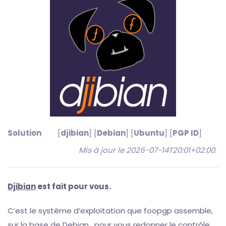
Solution
[
djibian
] [
Debian
] [
Ubuntu
] [
PGP ID
]
Mis à jour le 2026-07-14T20:01+02:00
.
Djibian
est fait pour vous.
C’est le système d’exploitation que foopgp assemble,
sur la base de
Debian
, pour vous redonner le contrôle