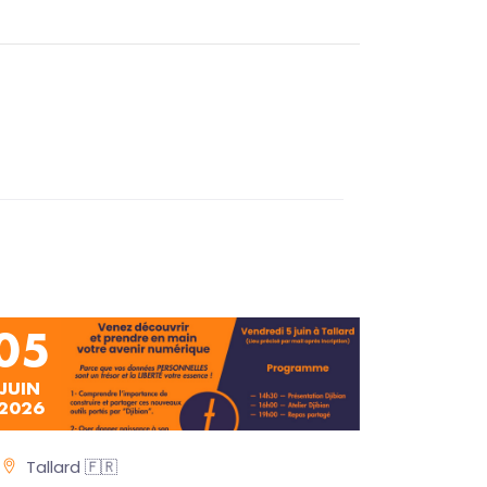
05
JUIN
2026
Tallard 🇫🇷