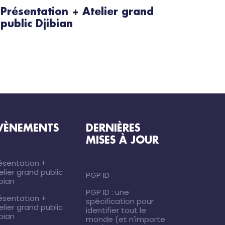
Présentation + Atelier grand
public Djibian
VÈNEMENTS
DERNIÈRES
MISES À JOUR
ésentation +
elier grand public
PGP ID
ibian
PGP ID : une
ésentation +
spécification pour
elier grand public
identifier tout le
ibian
monde (et n'importe