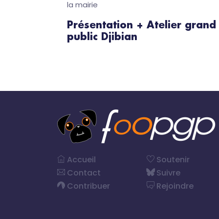
la mairie
Présentation + Atelier grand
public Djibian
Accueil
Soutenir
Contact
Suivre
Contribuer
Rejoindre