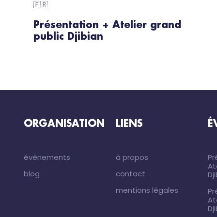
🇫🇷
Présentation + Atelier grand
public Djibian
ORGANISATION
LIENS
É
évènements
à propos
Pr
At
blog
contact
Dj
mentions légales
Pr
At
Dj