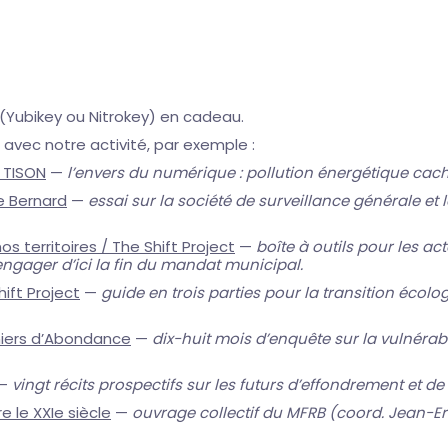
 (Yubikey ou Nitrokey) en cadeau.
 avec notre activité, par exemple :
e TISON
—
l’envers du numérique : pollution énergétique cac
e Bernard
—
essai sur la société de surveillance générale et
s territoires / The Shift Project
—
boîte à outils pour les act
engager d’ici la fin du mandat municipal.
hift Project
—
guide en trois parties pour la transition écolo
eniers d’Abondance
—
dix-huit mois d’enquête sur la vulnérab
—
vingt récits prospectifs sur les futurs d’effondrement et de
e le XXIe siècle
—
ouvrage collectif du MFRB (coord. Jean-Eri