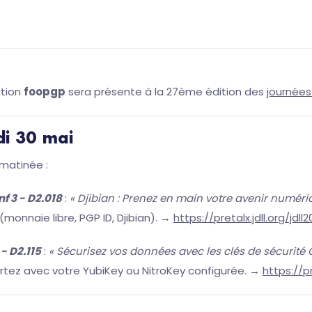
ation
foopgp
sera présente à la 27ème édition des
journées 
i 30 mai
 matinée :
nf 3 - D2.018
:
« Djibian : Prenez en main votre avenir numér
monnaie libre, PGP ID, Djibian). →
https://pretalx.jdll.org/jdl
 - D2.115
:
« Sécurisez vos données avec les clés de sécurité 
artez avec votre YubiKey ou NitroKey configurée. →
https://p