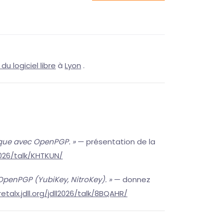
du logiciel libre
à
Lyon
.
ique avec OpenPGP. »
— présentation de la
l2026/talk/KHTKUN/
OpenPGP (YubiKey, NitroKey). »
— donnez
retalx.jdll.org/jdll2026/talk/8BQAHR/