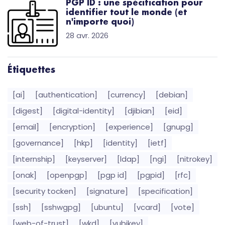
PGP ID : une spécification pour
identifier tout le monde (et
n'importe quoi)
28 avr. 2026
Étiquettes
[ai]
[authentication]
[currency]
[debian]
[digest]
[digital-identity]
[djibian]
[eid]
[email]
[encryption]
[experience]
[gnupg]
[governance]
[hkp]
[identity]
[ietf]
[internship]
[keyserver]
[ldap]
[ngi]
[nitrokey]
[onak]
[openpgp]
[pgp id]
[pgpid]
[rfc]
[security tocken]
[signature]
[specification]
[ssh]
[sshwgpg]
[ubuntu]
[vcard]
[vote]
[web-of-trust]
[wkd]
[yubikey]