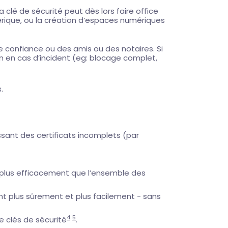
La clé de sécurité peut dès lors faire office
érique, ou la création d’espaces numériques
 confiance ou des amis ou des notaires. Si
on en cas d’incident (eg: blocage complet,
.
ssant des certificats incomplets (par
 - plus efficacement que l’ensemble des
t plus sûrement et plus facilement - sans
4
5
 clés de sécurité
.