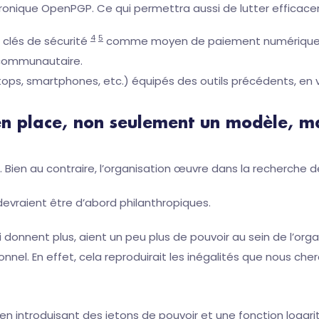
ectronique OpenPGP. Ce qui permettra aussi de lutter efficac
4
5
s clés de sécurité
comme moyen de paiement numérique
n communautaire.
ops, smartphones, etc.) équipés des outils précédents, en v
 en place, non seulement un modèle, 
. Bien au contraire, l’organisation œuvre dans la recherche de
evraient être d’abord philanthropiques.
 donnent plus, aient un peu plus de pouvoir au sein de l’organ
onnel. En effet, cela reproduirait les inégalités que nous che
en introduisant des jetons de pouvoir et une fonction logari