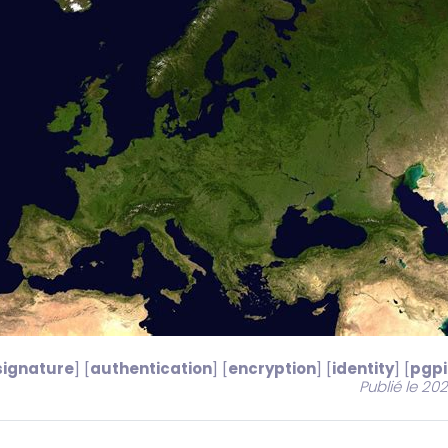
signature
] [
authentication
] [
encryption
] [
identity
] [
pgp
Publié le 20