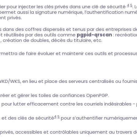
4
5
er pour injecter les clés privés dans une clé de sécurité
. 
permet aussi la signature numérique, l’authentification num
nt privés.
 dans des coffres dispersés et tenus par des entreprises de
et réutilisés par des outils comme
pgpid-qrscan
: recréati
 création de doubles, décès du titulaire, etc.
ettra de faire évoluer et maintenir ces outils et processus
WKD/WKS, en lieu et place des serveurs centralisés ou fourni
réer et gérer les toiles de confiances OpenPGP.
 pour lutter efficacement contre les courriels indésirables
4
5
 et des clés de sécurité
pour s’authentifier numériquemen
ivés, accessibles et contrôlables uniquement au travers de