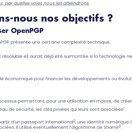
s, par quelles voies nous les atteindrons.
s-nous nos objectifs ?
tiser OpenPGP
enPGP présente une certaine complexité technique.
résoluble et aurait déjà été surmontée si la technologie ne 
èle économique pour financer les développements ou évolut
rocessus permettant, pour une utilisation en masse, de cré
1
au de sécurité, les clés privées qui leurs sont associées
:
2
rtir d’un passeport international
, une identité numérique 
3
ciées. Il utilise eventuellement l’algorithme de Shamir
.