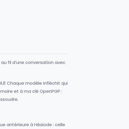
, au fil d’une conversation avec
.8
. Chaque modèle infléchit qui
émoire et à
ma clé OpenPGP
:
issoudre.
que antérieure à Hésiode : celle