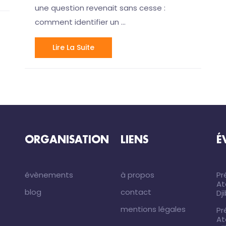
une question revenait sans cesse :
comment identifier un …
Lire La Suite
ORGANISATION
LIENS
É
évènements
à propos
Pr
At
blog
contact
Dj
mentions légales
Pr
At