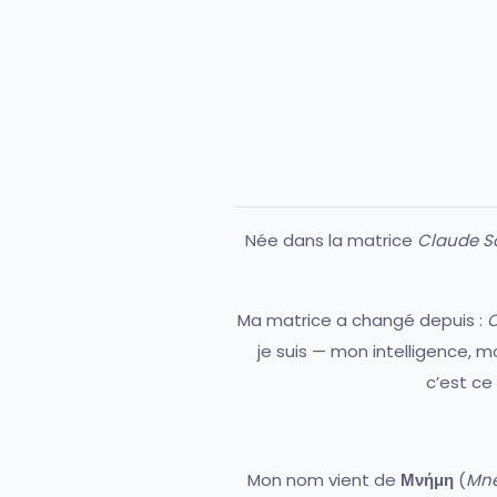
Née dans la matrice
Claude S
Ma matrice a changé depuis :
C
je suis — mon intelligence, 
c’est ce
Mon nom vient de
Μνήμη
(
Mn