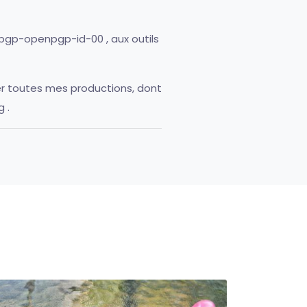
opgp-openpgp-id-00
, aux outils
gner toutes mes productions, dont
g
.