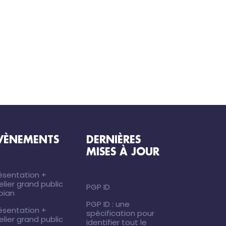
VÈNEMENTS
DERNIÈRES
MISES À JOUR
ésentation +
elier grand public
PGP ID
ibian
PGP ID : une
ésentation +
spécification pour
elier grand public
identifier tout le